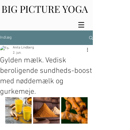
BIG PICTURE YOGA
BIG PICTURE YOGA
Indlæg
Anita Lindberg
2. jun.
Gylden mælk. Vedisk
beroligende sundheds-boost
med nøddemælk og
gurkemeje.