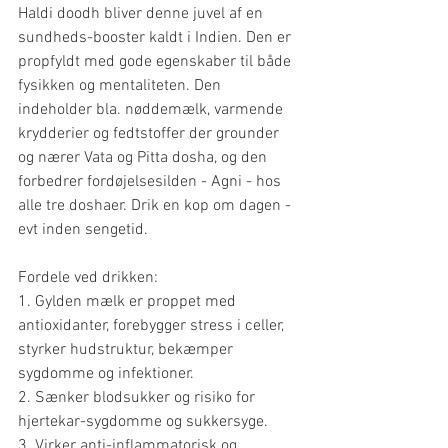
Haldi doodh bliver denne juvel af en 
sundheds-booster kaldt i Indien. Den er 
propfyldt med gode egenskaber til både 
fysikken og mentaliteten. Den 
indeholder bla. nøddemælk, varmende 
krydderier og fedtstoffer der grounder 
og nærer Vata og Pitta dosha, og den 
forbedrer fordøjelsesilden - Agni - hos 
alle tre doshaer. Drik en kop om dagen - 
evt inden sengetid.
Fordele ved drikken:
1. Gylden mælk er proppet med 
antioxidanter, forebygger stress i celler, 
styrker hudstruktur, bekæmper 
sygdomme og infektioner.
2. Sænker blodsukker og risiko for 
hjertekar-sygdomme og sukkersyge.
3. Virker anti-inflammatorisk og 