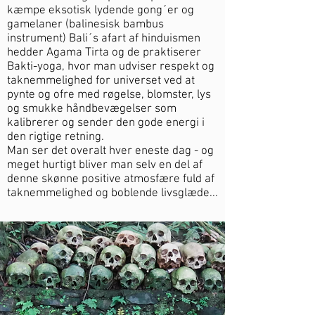
kæmpe eksotisk lydende gong´er og
gamelaner (balinesisk bambus
instrument)
Bali´s af
art af hinduismen
hedder Agama Tirta og de praktiserer
Bakti-yoga, hvor man udviser respekt og
taknemmelighed for universet ved at
pynte og ofre med røgelse, blomster, lys
og smukke håndbevægelser som
kalibrerer og sender den gode energi i
den rigtige retning.
Man ser det overalt hver eneste dag - og
meget hurtigt bliver man selv en del af
denne skønne positive atmosfære fuld af
taknemmelighed og boblende livsglæde...