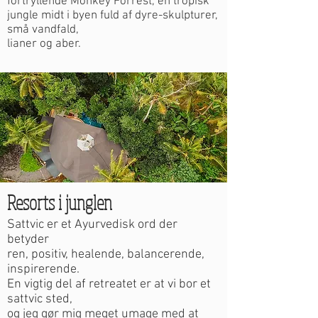
fortryllende Monkey Forrest, en tropisk
jungle midt i byen fuld af dyre-skulpturer,
små vandfald,
lianer og aber.
Resorts i junglen
Sattvic er et Ayurvedisk ord der
betyder
ren, positiv, healende, balancerende,
inspirerende.
En vigtig del af retreatet er at vi bor et
sattvic sted,
og jeg gør mig meget umage med at