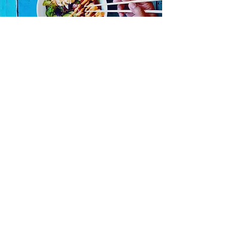
Forplejning
Lad mig starte med at sige - du vil helt
sikkert komme til
at smage noget nyt og anderledes.
På Bali er man vant til turister fra hele
verden og på langt de fleste cafeer og
restauranter er menukortet totalt up to
date - moderne, forfriskende og fusions
agtig. Salater og sundheds-juicer,
spændende nye grøntsagsretter a la raw
food, slow food, og yoga food - you name
it - de har det.
Der er kort sagt noget for enhver smag -
også for vegetarere.
Indoneserne selv
elsker stærke/søde retter med sambal.
Det er en chili paste de blender af små