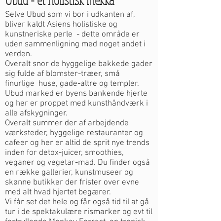
Selve Ubud som vi bor i udkanten af,
bliver kaldt Asiens holistiske og
kunstneriske perle - dette område er
uden sammenligning med noget andet i
verden.
Overalt snor de hyggelige bakkede gader
sig fulde af blomster-træer, små
finurlige huse, gade-altre og templer.
Ubud marked er byens bankende hjerte
og her er proppet med kunsthåndværk i
alle afskygninger.
Overalt summer der af arbejdende
værksteder, hyggelige restauranter og
cafeer og her er altid de sprit nye trends
inden for detox-juicer, smoothies,
veganer og vegetar-mad. Du finder også
en række gallerier, kunstmuseer og
skønne butikker der frister over evne
med alt hvad hjertet begærer.
Vi får set det hele og får også tid til at gå
tur i de spektakulære rismarker og evt til