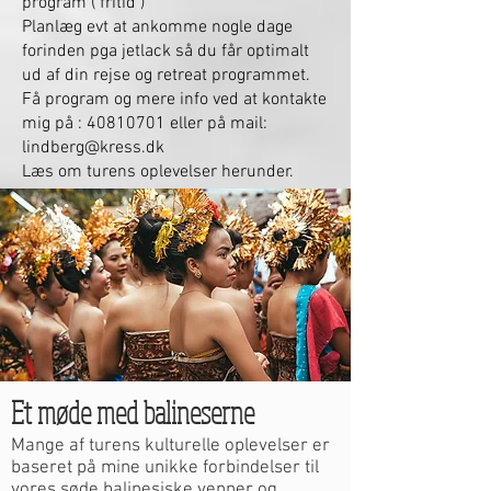
program ( fritid )
Planlæg evt at ankomme nogle dage
forinden pga jetlack så du får optimalt
ud af din rejse og retreat programmet.
Få program og mere info ved at kontakte
mig på :
40810701
eller på mail:
lindberg@kress.dk
Læs om turens oplevelser herunder​.
Et møde med balineserne
Mange af turens kulturelle oplevelser er
baseret på mine unikke forbindelser til
vores søde balinesiske venner og