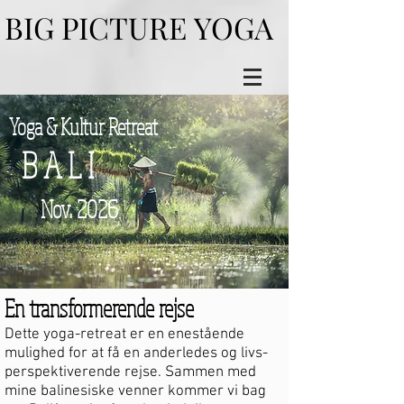
BIG PICTURE YOGA
BIG PICTURE YOGA
Yoga & Kultur Retreat
B A L I
Nov. 2026
En transformerende rejse
Dette yoga-retreat er en enestående
mulighed for at få en anderledes og livs-
perspektiverende rejse. Sammen med
mine balinesiske venner kommer vi bag