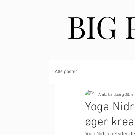
BIG
BIG
Alle poster
Anita Lindberg
30. m
Yoga Nidr
øger kreat
Yoga Nidra betyder den