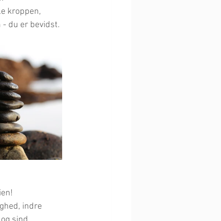
le kroppen, 
- du er bevidst.
ien!
ghed, indre 
og sind.