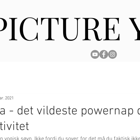
 PICTURE
 PICTURE
ar. 2021
a - det vildeste powernap 
ivitet
 yogisk søvn. Ikke fordi du sover, for det må du faktisk ikk