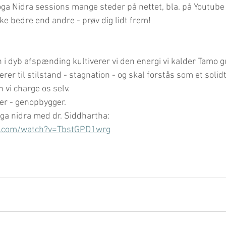
oga Nidra sessions mange steder på nettet, bla. på Youtube 
e bedre end andre - prøv dig lidt frem!
n i dyb afspænding kultiverer vi den energi vi kalder Tamo g
rer til stilstand - stagnation - og skal forstås som et soli
 vi charge os selv. 
pper - genopbygger.
ga nidra med dr. Siddhartha: 
e.com/watch?v=TbstGPD1wrg