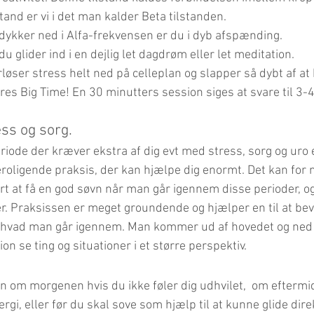
stand er vi i det man kalder Beta tilstanden.
 dykker ned i Alfa-frekvensen er du i dyb afspænding.
u glider ind i en dejlig let dagdrøm eller let meditation.
rløser stress helt ned på celleplan og slapper så dybt af a
res Big Time! En 30 minutters session siges at svare til 3-
ess og sorg.
iode der kræver ekstra af dig evt med stress, sorg og uro e
oligende praksis, der kan hjælpe dig enormt. Det kan for 
at få en god søvn når man går igennem disse perioder, og
. Praksissen er meget groundende og hjælper en til at bev
 hvad man går igennem. Man kommer ud af hovedet og ned 
on se ting og situationer i et større perspektiv.
n om morgenen hvis du ikke føler dig udhvilet,  om eftermi
ergi, eller før du skal sove som hjælp til at kunne glide dire