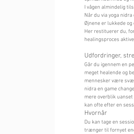
I vågen almindelig til
Når du via yoga nidra
Øjnene er lukkede og d
Her restituerer du, fo
healingsproces aktive
Udfordringer, str
Går du igennem en per
meget healende og ber
mennesker være svært 
nidra en game changer
mere overblik uanset
kan ofte efter en sessi
Hvornår
Du kan tage en sessio
trænger til fornyet en