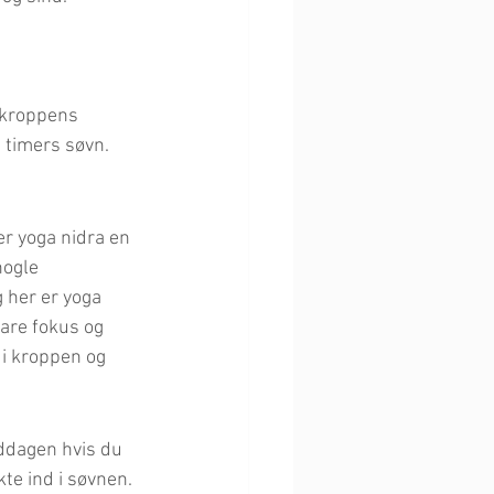
t kroppens 
4 timers søvn.
r yoga nidra en 
nogle 
 her er yoga 
are fokus og 
i kroppen og 
ddagen hvis du 
kte ind i søvnen.