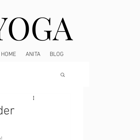
 YOGA
 YOGA
HOME
ANITA
BLOG
der
e!