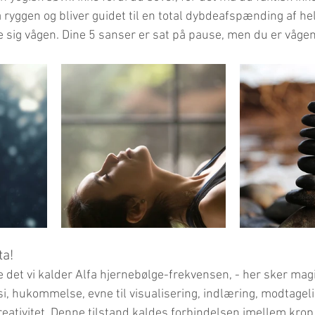
 ryggen og bliver guidet til en total dybdeafspænding af he
e sig vågen. Dine 5 sanser er sat på pause, men du er vågen 
ta!
 det vi kalder Alfa hjernebølge-frekvensen, - her sker mag
si, hukommelse, evne til visualisering, indlæring, modtageli
tivitet. Denne tilstand kaldes forbindelsen imellem krop 